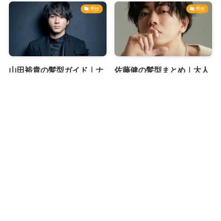
男性
男性
山田裕貴の髪型ガイド｜ナ
佐藤健の髪型まとめ｜大人
チュラルなのに印象に残る
の色気×華やかさが光るヘ
今っぽいスタイルのポイン
アスタイル特集
トは？
男性
男性
小栗旬の髪型から学ぶ大人
【髪型で振り返る】大森元
モードヘア｜くせ毛を活か
貴ビジュアル年表｜2021