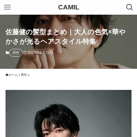
CAMIL
佐藤健の髪型まとめ｜大人の色気×華や
かさが光るヘアスタイル特集
2025年6月23日
男性
ホーム
男性