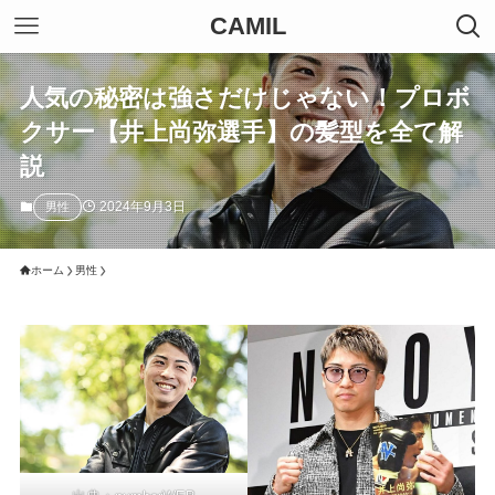
CAMIL
人気の秘密は強さだけじゃない！プロボ
クサー【井上尚弥選手】の髪型を全て解
説
2024年9月3日
男性
ホーム
男性