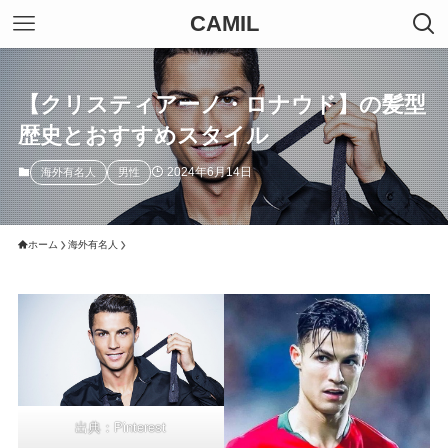
CAMIL
【クリスティアーノ・ロナウド】の髪型
歴史とおすすめスタイル
2024年6月14日
海外有名人
男性
ホーム
海外有名人
出典：P
interest