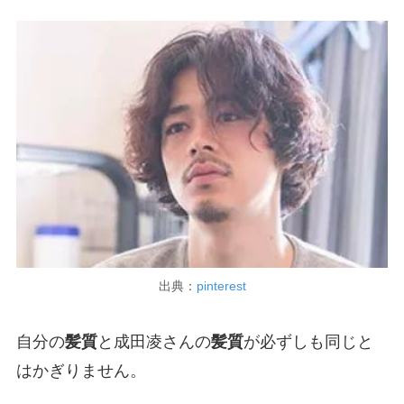
出典：
pinterest
自分の
髪質
と成田凌さんの
髪質
が必ずしも同じと
はかぎりません。