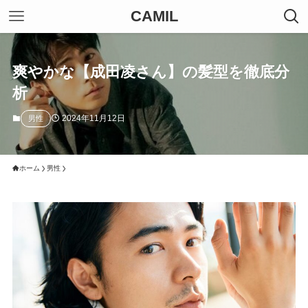
CAMIL
爽やかな【成田凌さん】の髪型を徹底分
析
2024年11月12日
男性
ホーム
男性