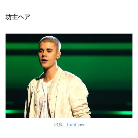
坊主ヘア
出典：
front₋low