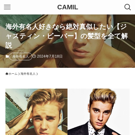
CAMIL
海外有名人好きなら絶対真似したい【ジ
ャスティン・ビーバー】の髪型を全て解
説
2024年7月18日
海外有名人
ホーム
海外有名人