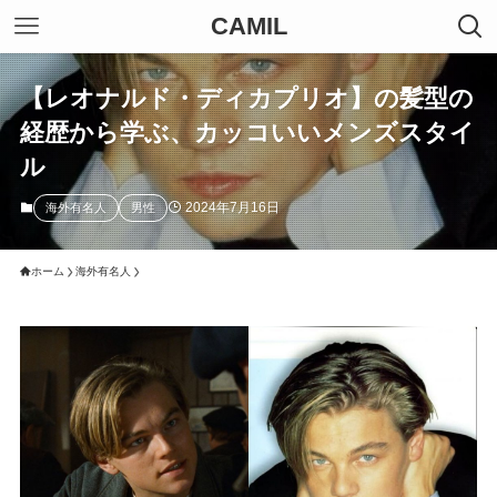
CAMIL
【レオナルド・ディカプリオ】の髪型の
経歴から学ぶ、カッコいいメンズスタイ
ル
2024年7月16日
海外有名人
男性
ホーム
海外有名人