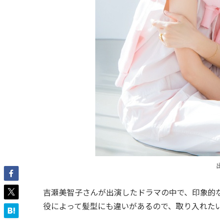
吉瀬美智子さんが出演したドラマの中で、印象的
役によって髪型にも違いがあるので、取り入れた