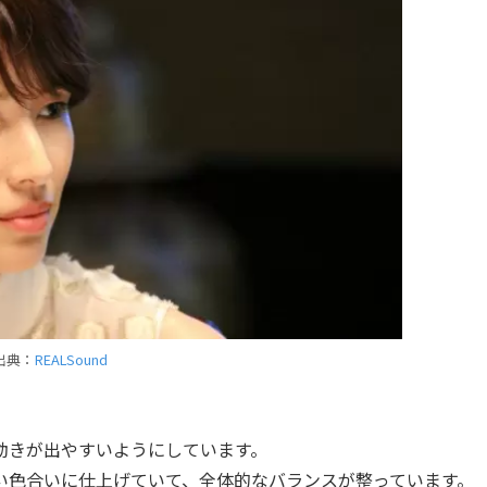
出典：
REALSound
動きが出やすいようにしています。
い色合いに仕上げていて、全体的なバランスが整っています。