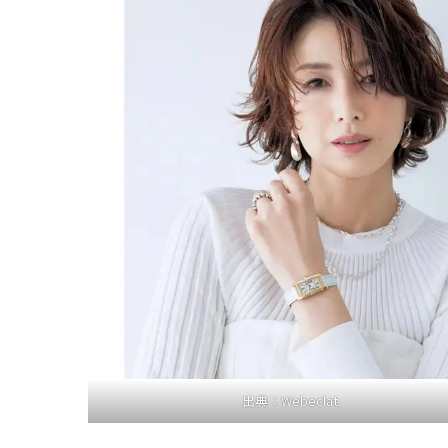
出典：
Webeclat.