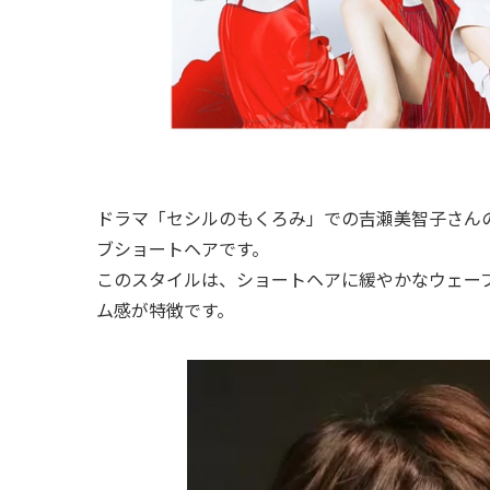
ドラマ「セシルのもくろみ」での吉瀬美智子さん
ブショートヘアです。
このスタイルは、ショートヘアに緩やかなウェー
ム感が特徴です。