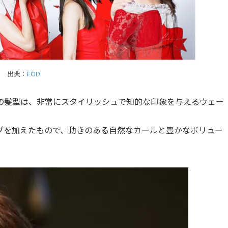
出典：
FOD
の髪型は、非常にスタイリッシュで知的な印象を与えるウェー
ブを加えたもので、動きのある自然なカールと豊かなボリュー