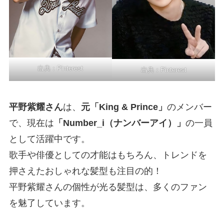
出典：Pinterest
出典：
Pinterest
平野紫耀さん
は、
元「King & Prince」
のメンバー
で、現在は
「Number_i（ナンバーアイ）」
の一員
として活躍中です。
歌手や俳優としての才能はもちろん、トレンドを
押さえたおしゃれな髪型も注目の的！
平野紫耀さんの個性が光る髪型は、多くのファン
を魅了しています。