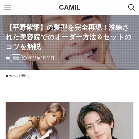
CAMIL
【平野紫耀】の髪型を完全再現！洗練さ
れた美容院でのオーダー方法＆セットの
コツを解説
2025年2月28日
男性
ホーム
男性