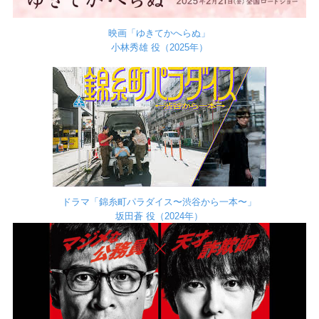
映画「ゆきてかへらぬ」
小林秀雄 役（2025年）
ドラマ「錦糸町パラダイス〜渋谷から一本〜」
坂田蒼 役（2024年）