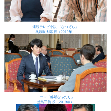
連続テレビ小説 「なつぞら」
奥原咲太郎 役（2019年）
ドラマ「離婚なふたり」
堂島正義 役（2019年）