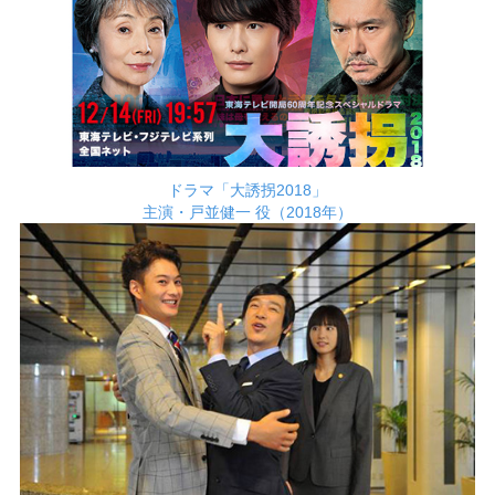
ドラマ「大誘拐2018」
主演・戸並健一 役（2018年）