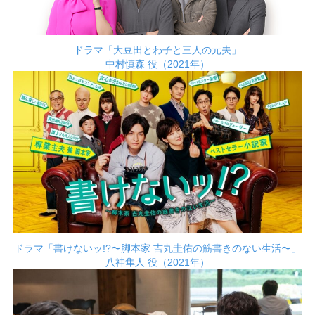
ドラマ「大豆田とわ子と三人の元夫」
中村慎森 役（2021年）
ドラマ「書けないッ!?〜脚本家 吉丸圭佑の筋書きのない生活〜」
八神隼人 役（2021年）